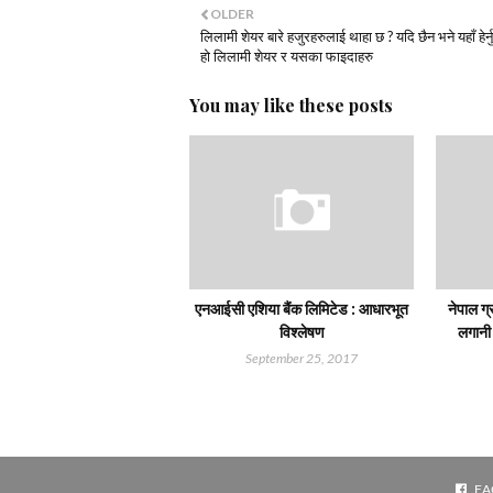
OLDER
लिलामी शेयर बारे हजुरहरुलाई थाहा छ ? यदि छैन भने यहाँ हेर्न
हो लिलामी शेयर र यसका फाइदाहरु
You may like these posts
एनआईसी एशिया बैंक लिमिटेड : आधारभूत
नेपाल ग
विश्लेषण
लगानी ग
September 25, 2017
r
Way2Themes