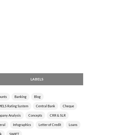
LABELS
ounts
Banking
Blog
ELS Rating System
Central Bank
Cheque
pany Analysis
Concepts
CRR & SLR
eral
Infographics
Letter of Credit
Loans
ck
SWIFT