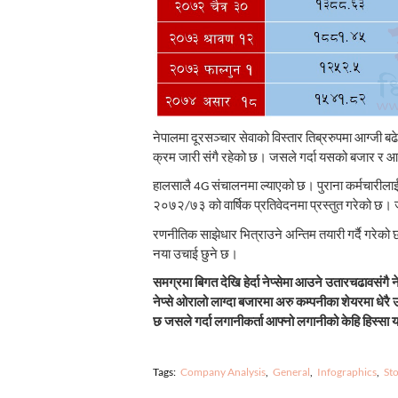
नेपालमा दूरसञ्चार सेवाको विस्तार तिब्ररुपमा आग्जी 
क्रम जारी संगै रहेको छ। जसले गर्दा यसको बजार र आम्द
हालसालै 4G संचालनमा ल्याएको छ। पुराना कर्मचारील
२०७२/७३ को वार्षिक प्रतिवेदनमा प्रस्तुत गरेको छ
रणनीतिक साझेधार भित्राउने अन्तिम तयारी गर्दै गर
नया उचाई छुने छ।
समग्रमा बिगत देखि हेर्दा नेप्सेमा आउने उतारचढावसंगै
नेप्से ओरालो लाग्दा बजारमा अरु कम्पनीका शेयरमा धेर
छ जसले गर्दा लगानीकर्ता आफ्नो लगानीको केहि हिस्सा यस
Tags:
Company Analysis
General
Infographics
St